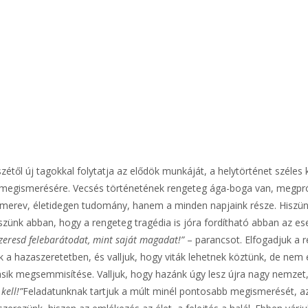
étől új tagokkal folytatja az elődök munkáját, a helytörténet széle
 megismerésére. Vecsés történetének rengeteg ága-boga van, megpróbá
merev, életidegen tudomány, hanem a minden napjaink része. Hiszünk
iszünk abban, hogy a rengeteg tragédia is jóra fordítható abban az e
zeresd felebarátodat, mint saját magadat!”
– parancsot. Elfogadjuk a
k a hazaszeretetben, és valljuk, hogy viták lehetnek köztünk, de n
másik megsemmisítése. Valljuk, hogy hazánk úgy lesz újra nagy nemze
kell!”
Feladatunknak tartjuk a múlt minél pontosabb megismerését, az