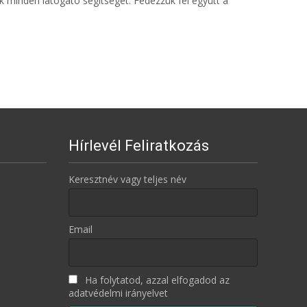
k minden látogató segítségét. Fedezzük fel együtt a
Hírlevél Feliratkozás
Keresztnév vagy teljes név
Email
Ha folytatod, azzal elfogadod az
adatvédelmi irányelvet