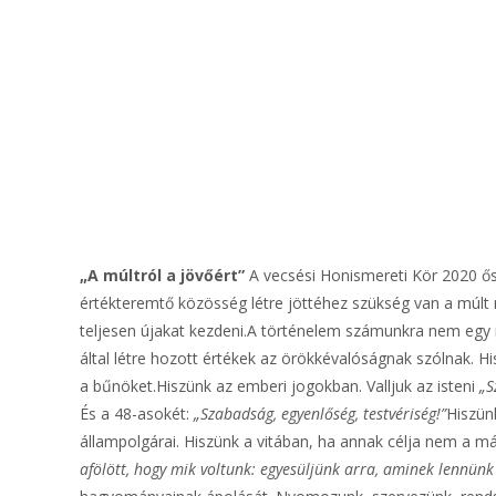
„A múltról a jövőért”
A vecsési Honismereti Kör 2020 ősz
értékteremtő közösség létre jöttéhez szükség van a múlt
teljesen újakat kezdeni.A történelem számunkra nem egy 
által létre hozott értékek az örökkévalóságnak szólnak. H
a bűnöket.Hiszünk az emberi jogokban. Valljuk az isteni
„S
És a 48-asokét:
„Szabadság, egyenlőség, testvériség!”
Hiszün
állampolgárai. Hiszünk a vitában, ha annak célja nem a 
afölött, hogy mik voltunk: egyesüljünk arra, aminek lennünk 