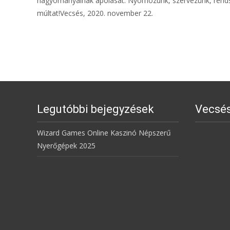
hagyományainak ápolását. Nyomozunk, szervezünk, rendszer
múltat!Vecsés, 2020. november 22.
Legutóbbi bejegyzések
Vecsés
Wizard Games Online Kaszinó Népszerű
Nyerőgépek 2025