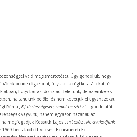
s közönséggel való megismertetését. Úgy gondoljuk, hogy
lunk benne eligazodni, folytatni a régi kutatásokat, és
 abban, hogy bár az idő halad, felejtünk, de az emberek
setben, ha tanulunk belőle, és nem követjük el ugyanazokat
 régi Róma
„Élj tisztességesen, senkit ne sérts!”
– gondolatát.
em ellenségek vagyunk, hanem egyazon hazának az
t, ha megfogadjuk Kossuth Lajos tanácsát:
„Ne civakodjunk
 1969-ben alapított Vecsési Honismereti Kör