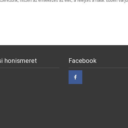
ezünk, hiszen az emlékezés az élet, a felejtés a halál. Ebben várju
i honismeret
Facebook