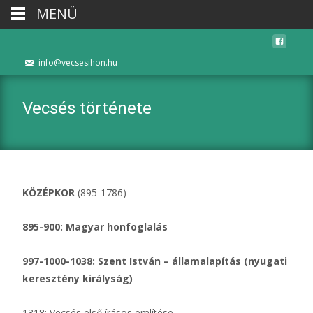
MENÜ
info@vecsesihon.hu
Vecsés története
KÖZÉPKOR
(895-1786)
895-900: Magyar honfoglalás
997-1000-1038: Szent István – államalapítás (nyugati
keresztény királyság)
1318: Vecsés első írásos említése