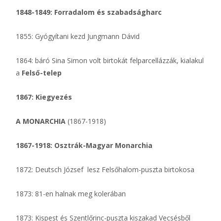
1848-1849: Forradalom és szabadságharc
1855: Gyógyítani kezd Jungmann Dávid
1864: báró Sina Simon volt birtokát felparcellázzák, kialakul
a
Felső-telep
1867: Kiegyezés
A MONARCHIA
(1867-1918)
1867-1918: Osztrák-Magyar Monarchia
1872: Deutsch József lesz Felsőhalom-puszta birtokosa
1873: 81-en halnak meg kolerában
1873: Kispest és Szentlőrinc-puszta kiszakad Vecsésből