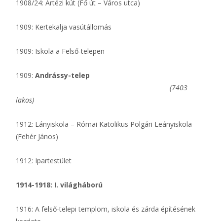
1908/24: Artézi kút (Fő út – Város utca)
1909: Kertekalja vasútállomás
1909: Iskola a Felső-telepen
1909:
Andrássy-telep
(7403
lakos)
1912: Lányiskola – Római Katolikus Polgári Leányiskola
(Fehér János)
1912: Ipartestület
1914-1918: I. világháború
1916: A felső-telepi templom, iskola és zárda építésének