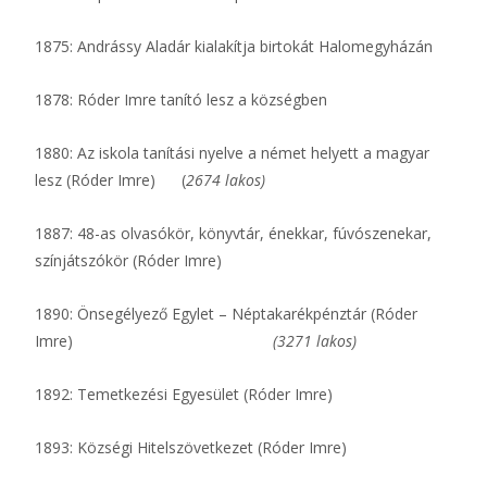
1875: Andrássy Aladár kialakítja birtokát Halomegyházán
1878: Róder Imre tanító lesz a községben
1880: Az iskola tanítási nyelve a német helyett a magyar
lesz (Róder Imre) (
2674 lakos)
1887: 48-as olvasókör, könyvtár, énekkar, fúvószenekar,
színjátszókör (Róder Imre)
1890: Önsegélyező Egylet – Néptakarékpénztár (Róder
Imre)
(3271 lakos)
1892: Temetkezési Egyesület (Róder Imre)
1893: Községi Hitelszövetkezet (Róder Imre)