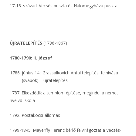
17-18. század: Vecsés puszta és Halomegyháza puszta
ÚJRATELEPÍTÉS
(1786-1867)
1780-1790: II. József
június 14.: Grassalkovich Antal telepítési felhívása
(svábok) – újratelepítés
1787: Elkezdődik a templom építése, megindul a német
nyelvű iskola
1792: Postakocsi-állomás
1799-1845: Mayerffy Ferenc bérlő felvirágoztatja Vecsés-