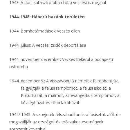
1943: A doni katasztrófában több vecsési is meghal
1944-1945: Háború hazánk területén
1944: Bombatámadások Vecsés ellen
1944. július: A vecsési zsidók deportálása
1944. november-december: Vecsés bekerül a budapesti
ostromba
december 9.: A visszavonuló németek felrobbantják,
felgyújtják a falusi templomot, a falusi iskolát, a
Kultúrházat, a malmot, az evangélikus templomot, a
községházát és több lakóházat
1944/ 1945: A szovjetek felszabadítanak a fasiszták alól, de
megszállják az országot és erőszakos események
sorozatát követik el