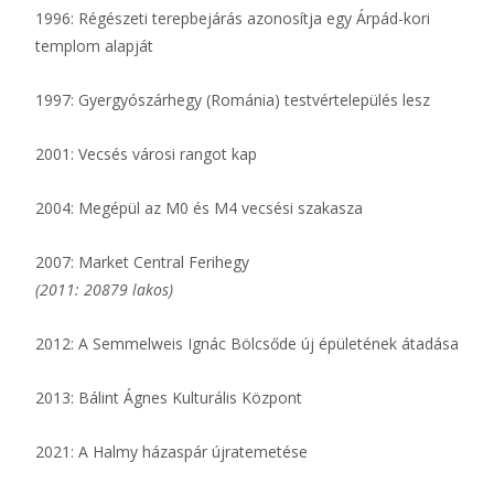
1996: Régészeti terepbejárás azonosítja egy Árpád-kori
templom alapját
1997: Gyergyószárhegy (Románia) testvértelepülés lesz
2001: Vecsés városi rangot kap
2004: Megépül az M0 és M4 vecsési szakasza
2007: Market Central Ferihegy
(2011: 20879 lakos)
2012: A Semmelweis Ignác Bölcsőde új épületének átadása
2013: Bálint Ágnes Kulturális Központ
2021: A Halmy házaspár újratemetése