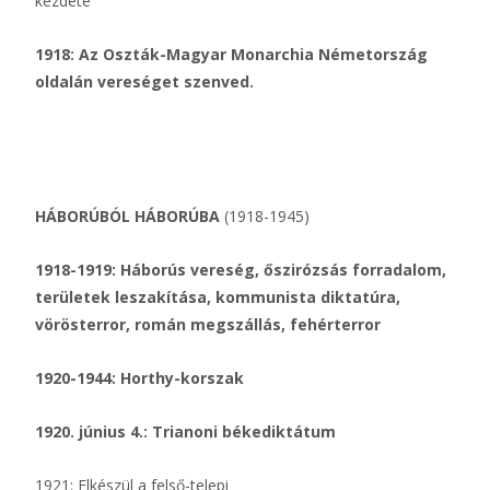
kezdete
1918: Az Oszták-Magyar Monarchia Németország
oldalán vereséget szenved.
HÁBORÚBÓL HÁBORÚBA
(1918-1945)
1918-1919: Háborús vereség, őszirózsás forradalom,
területek leszakítása, kommunista diktatúra,
vörösterror, román megszállás, fehérterror
1920-1944: Horthy-korszak
1920. június 4.: Trianoni békediktátum
1921: Elkészül a felső-telepi