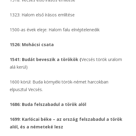
1323: Halom első írásos említése
1500-as évek eleje: Halom falu elnéptelenedik
1526: Mohácsi csata
1541: Budát beveszik a törökök (
Vecsés török uralom
alá kerül)
1600 körül: Buda környéki török-német harcokban
elpusztul Vecsés.
1686: Buda felszabadul a török alól
1699: Karlócai béke – az ország felszabadul a török
alól, és a németeké lesz