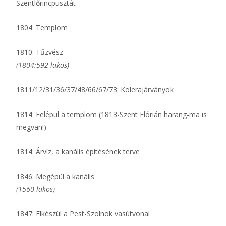
Szentlőrincpusztát
1804: Templom
1810: Tűzvész
(1804:592 lakos)
1811/12/31/36/37/48/66/67/73: Kolerajárványok
1814: Felépül a templom (1813-Szent Flórián harang-ma is
megvan!)
1814: Árvíz, a kanális építésének terve
1846: Megépül a kanális
(1560 lakos)
1847: Elkészül a Pest-Szolnok vasútvonal