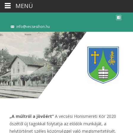
MENÜ
info@vecsesihon.hu
„A múltról a jövőért”
A vecsési Honismereti Kör 2020
őszétől új tagokkal folytatja az elődök munkáját, a
helytörténet széles közönséggel való megismertetését.