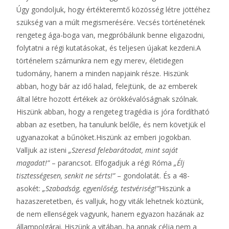
Úgy gondoljuk, hogy értékteremtő közösség létre jöttéhez
szükség van a múlt megismerésére. Vecsés történetének
rengeteg ága-boga van, megpróbálunk benne eligazodni,
folytatni a régi kutatásokat, és teljesen újakat kezdeni.A
történelem számunkra nem egy merev, életidegen
tudomány, hanem a minden napjaink része. Hiszünk
abban, hogy bár az idő halad, felejtünk, de az emberek
által létre hozott értékek az örökkévalóságnak szólnak.
Hiszünk abban, hogy a rengeteg tragédia is jóra fordítható
abban az esetben, ha tanulunk belőle, és nem követjük el
ugyanazokat a bűnöket.Hiszünk az emberi jogokban.
Valljuk az isteni
„Szeresd felebarátodat, mint saját
magadat!”
– parancsot. Elfogadjuk a régi Róma
„Élj
tisztességesen, senkit ne sérts!”
– gondolatát. És a 48-
asokét:
„Szabadság, egyenlőség, testvériség!”
Hiszünk a
hazaszeretetben, és valljuk, hogy viták lehetnek köztünk,
de nem ellenségek vagyunk, hanem egyazon hazának az
állampolgárai. Hiszünk a vitában, ha annak célja nem a