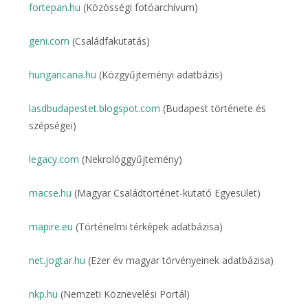
fortepan.hu
(Közösségi fotóarchívum)
geni.com
(Családfakutatás)
hungaricana.hu
(Közgyűjteményi adatbázis)
lasdbudapestet.blogspot.com
(Budapest története és
szépségei)
legacy.com
(Nekrológgyűjtemény)
macse.hu
(Magyar Családtörténet-kutató Egyesület)
mapire.eu
(Történelmi térképek adatbázisa)
net.jogtar.hu
(Ezer év magyar törvényeinek adatbázisa)
nkp.hu
(Nemzeti Köznevelési Portál)