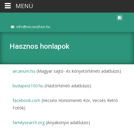
MENÜ
info@vecsesihon.hu
Hasznos honlapok
arcanum.hu
(Magyar sajtó- és könyvtörténeti adatbázis)
budapest100.hu
(Háztörténeti adatbázis)
facebook.com
(Vecsési Honismereti Kör, Vecsés Retró
Fotók)
familysearch.org
(Anyakönyvi adatbázis)