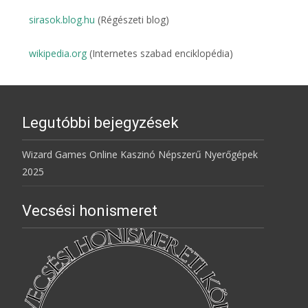
sirasok.blog.hu
(Régészeti blog)
wikipedia.org
(Internetes szabad enciklopédia)
Legutóbbi bejegyzések
Wizard Games Online Kaszinó Népszerű Nyerőgépek
2025
Vecsési honismeret